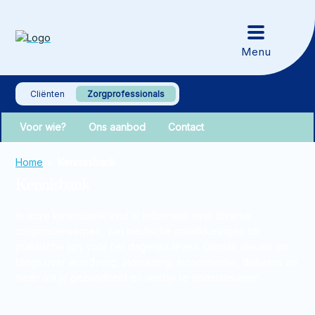
Cliënten
Zorgprofessionals
Voor wie?
Ons aanbod
Contact
Home
>
Kennissbank
Kennisbank
In onze kennisbank vind je informatie over diverse
zorgonderwerpen, van medische ontwikkelingen tot
praktische tips voor het dagelijks leven. Ontdek nieuws en
blogs over wondzorg, stomazorg, incontinentie, diabetes en
meer om je gezondheid en welzijn te ondersteunen!