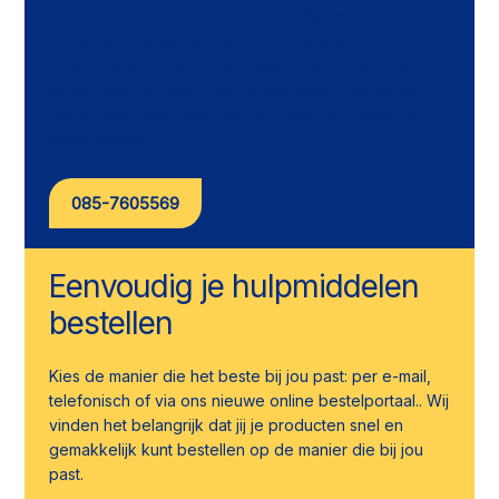
Ze staan voor je klaar met persoonlijk advies en
ondersteuning bij het kiezen van de juiste
hulpmiddelen. Of je nu net begint met stomazorg of al
langer gebruik maakt van hulpmiddelen: wij denken
met je mee, beantwoorden je vragen en helpen je
graag verder.
085-7605569
Eenvoudig je hulpmiddelen
bestellen
Kies de manier die het beste bij jou past: per e-mail,
telefonisch of via ons nieuwe online bestelportaal.. Wij
vinden het belangrijk dat jij je producten snel en
gemakkelijk kunt bestellen op de manier die bij jou
past.