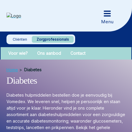
Cliënten
Zorgprofessionals
Voor wie?
Ons aanbod
Contact
Home
>
Diabetes
Diabetes
Diabetes hulpmiddelen bestellen doe je eenvoudig bij
Vomedex. We leveren snel, helpen je persoonlijk en staan
altijd voor je klaar. Hieronder vind je ons complete
assortiment aan diabeteshulpmiddelen voor een zorgvuldige
en accurate diabetesmonitoring; waaronder glucosemeters,
teststrips, lancetten en prikpennen. Bekijk het gehele