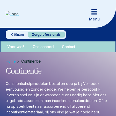
Cliënten
Zorgprofessionals
Voor wie?
Ons aanbod
Contact
Home
>
Continentie
Continentie
Continentiehulpmiddelen bestellen doe je bij Vomedex
eenvoudig en zonder gedoe. We helpen je persoonlijk,
leveren snel en zijn er wanneer je ons nodig hebt. Met ons
uitgebreid assortiment aan incontinentiehulpmiddelen. Of je
nu op zoek bent naar absorberend of afvoerend
incontinentiemateriaal, bij ons vind je wat je nodig hebt.