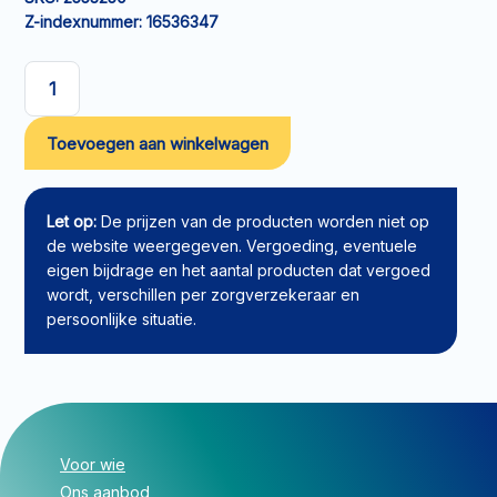
Z-indexnummer:
16536347
Eenmalige
katheter
Toevoegen aan winkelwagen
Curan
Advantage
met
BlueGrip
Let op:
De prijzen van de producten worden niet op
42cm
de website weergegeven. Vergoeding, eventuele
CH16
eigen bijdrage en het aantal producten dat vergoed
aantal
wordt, verschillen per zorgverzekeraar en
persoonlijke situatie.
Voor wie
Ons aanbod