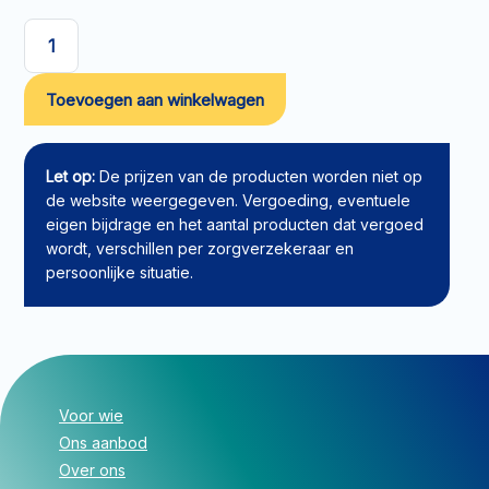
Eenmalige
katheter
Toevoegen aan winkelwagen
gecoat
Curan
Advantage
unisex
Let op:
De prijzen van de producten worden niet op
30cm
de website weergegeven. Vergoeding, eventuele
CH08
eigen bijdrage en het aantal producten dat vergoed
aantal
wordt, verschillen per zorgverzekeraar en
persoonlijke situatie.
Voor wie
Ons aanbod
Over ons