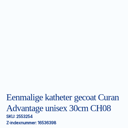
Eenmalige katheter gecoat Curan
Advantage unisex 30cm CH08
SKU:
2553254
Z-indexnummer:
16536398