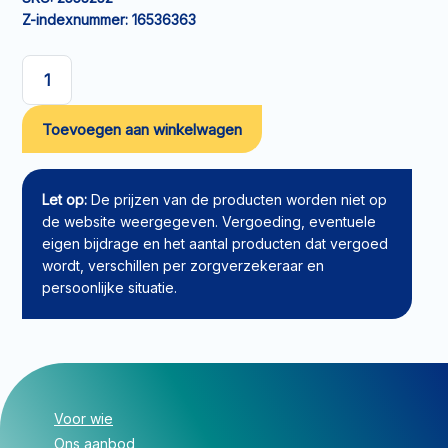
Z-indexnummer:
16536363
Eenmalige
katheter
Toevoegen aan winkelwagen
Curan
Advantage
met
BlueGrip
Let op:
De prijzen van de producten worden niet op
42cm
de website weergegeven. Vergoeding, eventuele
CH12
eigen bijdrage en het aantal producten dat vergoed
aantal
wordt, verschillen per zorgverzekeraar en
persoonlijke situatie.
Voor wie
Ons aanbod