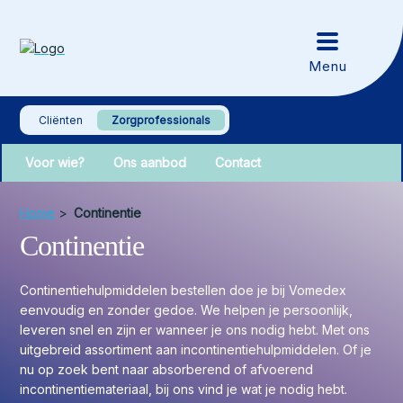
Cliënten
Zorgprofessionals
Voor wie?
Ons aanbod
Contact
Home
>
Continentie
Continentie
Continentiehulpmiddelen bestellen doe je bij Vomedex
eenvoudig en zonder gedoe. We helpen je persoonlijk,
leveren snel en zijn er wanneer je ons nodig hebt. Met ons
uitgebreid assortiment aan incontinentiehulpmiddelen. Of je
nu op zoek bent naar absorberend of afvoerend
incontinentiemateriaal, bij ons vind je wat je nodig hebt.