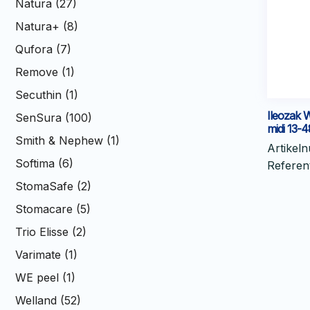
Natura (27)
Natura+ (8)
Qufora (7)
Remove (1)
Secuthin (1)
Ileozak 
SenSura (100)
midi 13
Smith & Nephew (1)
Artikel
Softima (6)
Refere
StomaSafe (2)
Stomacare (5)
Trio Elisse (2)
Varimate (1)
WE peel (1)
Welland (52)