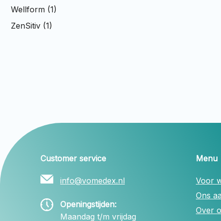
Wellform (1)
ZenSitiv (1)
Customer service
Menu
info@vomedex.nl
Voor w
Ons a
Openingstijden:
Over 
Maandag t/m vrijdag