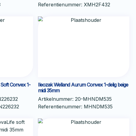
3
Referentienummer:
XMH2F432
 Soft Convex 1-
Ileozak Welland Aurum Convex 1-delig beige
midi 35mm
N226232
Artikelnummer:
20-MHNDM535
N226232
Referentienummer:
MHNDM535