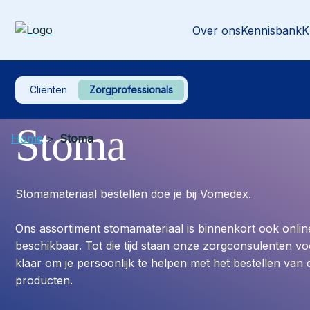
Over ons
Kennisbank
K
Cliënten
Zorgprofessionals
Stoma
Home
>
Stoma
Stomamateriaal bestellen doe je bij Vomedex.
Ons assortiment stomamateriaal is binnenkort ook onlin
beschikbaar. Tot die tijd staan onze zorgconsulenten vo
klaar om je persoonlijk te helpen met het bestellen van d
producten.