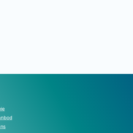
ie
anbod
ons