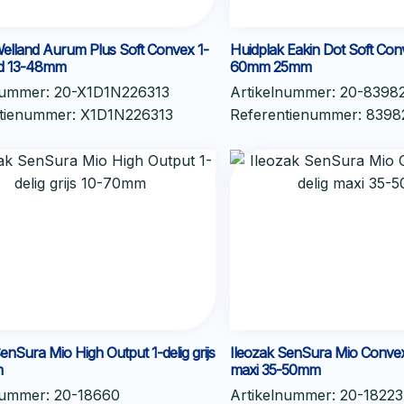
Welland Aurum Plus Soft Convex 1-
Huidplak Eakin Dot Soft Conv
nd 13-48mm
60mm 25mm
nummer:
20-X1D1N226313
Artikelnummer:
20-8398
ntienummer:
X1D1N226313
Referentienummer:
8398
enSura Mio High Output 1-delig grijs
Ileozak SenSura Mio Convex 
m
maxi 35-50mm
nummer:
20-18660
Artikelnummer:
20-18223