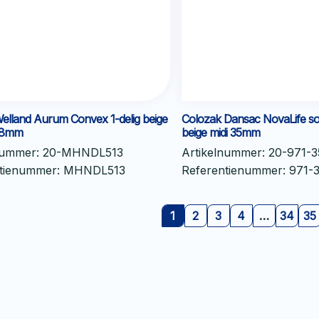
Welland Aurum Convex 1-delig beige
Colozak Dansac NovaLife sof
-48mm
beige midi 35mm
nummer:
20-MHNDL513
Artikelnummer:
20-971-3
ntienummer:
MHNDL513
Referentienummer:
971-
1
2
3
4
…
34
35