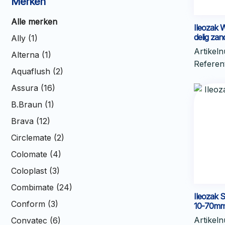
Merken
Alle merken
Ileozak 
delig za
Ally (1)
Artikel
Alterna (1)
Refere
Aquaflush (2)
Assura (16)
B.Braun (1)
Brava (12)
Circlemate (2)
Colomate (4)
Coloplast (3)
Combimate (24)
Ileozak S
Conform (3)
10-70m
Artikel
Convatec (6)