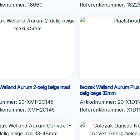
ntienummer:
18660
Referentienummer:
1822
Welland Aurum 2-delig beige maxi
Ileozak Welland Aurum Plus
delig beige 32mm
nummer:
20-XMH2C145
Artikelnummer:
20-X1D1
ntienummer:
XMH2C145
Referentienummer:
X1D1