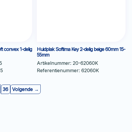
t convex 1-delig
Huidplak Softima Key 2-delig beige 60mm 15-
55mm
5
Artikelnummer:
20-62060K
35
Referentienummer:
62060K
36
Volgende →