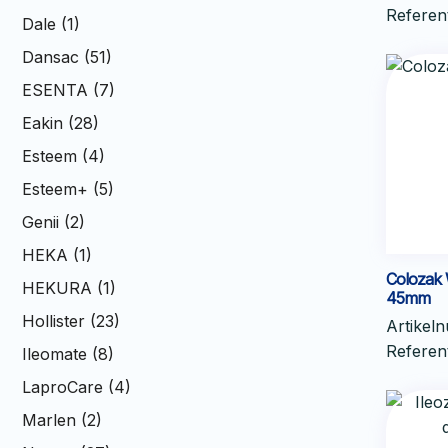
Refere
Dale (1)
Dansac (51)
ESENTA (7)
Eakin (28)
Esteem (4)
Esteem+ (5)
Genii (2)
HEKA (1)
Colozak 
HEKURA (1)
45mm
Hollister (23)
Artikel
Refere
Ileomate (8)
LaproCare (4)
Marlen (2)