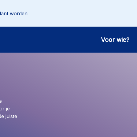
lant worden
Voor wie?
e
or je
e juiste