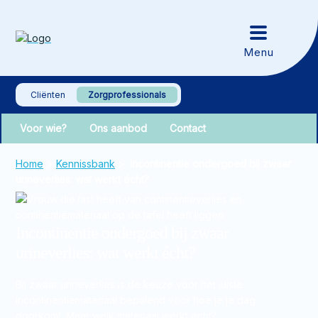
Cliënten
Zorgprofessionals
Voor wie?
Ons aanbod
Contact
Home
>
Kennissbank
>
Incontinentie ondergoed bij zwaar
urineverlies: wat werkt écht?
Incontinentie ondergoed bij zwaar
urineverlies: wat werkt écht?
Bij zwaar urineverlies is de keuze voor het juiste
incontinentiemateriaal bepalend voor hoe je je dag
doorkomt. Maar welk materiaal werkt écht?