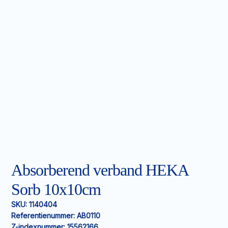
Absorberend verband HEKA
Sorb 10x10cm
SKU:
1140404
Referentienummer:
AB0110
Z-indexnummer:
15562166