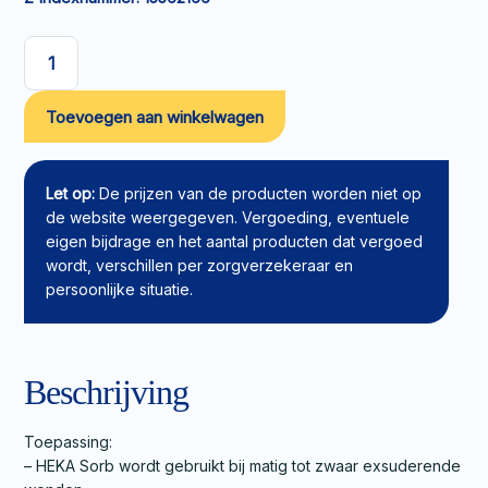
Absorberend
verband
Toevoegen aan winkelwagen
HEKA
Sorb
10x10cm
aantal
Let op:
De prijzen van de producten worden niet op
de website weergegeven. Vergoeding, eventuele
eigen bijdrage en het aantal producten dat vergoed
wordt, verschillen per zorgverzekeraar en
persoonlijke situatie.
Beschrijving
Toepassing:
– HEKA Sorb wordt gebruikt bij matig tot zwaar exsuderende