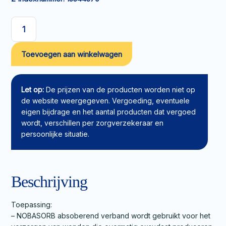
Absorberend
verband
Toevoegen aan winkelwagen
NOBASORB
10x10cm
aantal
Let op:
De prijzen van de producten worden niet op
de website weergegeven. Vergoeding, eventuele
eigen bijdrage en het aantal producten dat vergoed
wordt, verschillen per zorgverzekeraar en
persoonlijke situatie.
Beschrijving
Toepassing:
– NOBASORB absoberend verband wordt gebruikt voor het