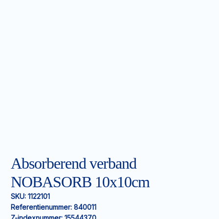
Absorberend verband
NOBASORB 10x10cm
SKU:
1122101
Referentienummer:
840011
Z-indexnummer:
15544370