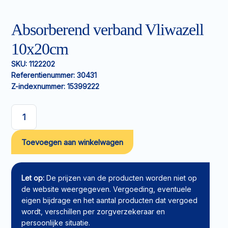
Absorberend verband Vliwazell
10x20cm
SKU:
1122202
Referentienummer:
30431
Z-indexnummer:
15399222
Absorberend
verband
Toevoegen aan winkelwagen
Vliwazell
10x20cm
aantal
Let op:
De prijzen van de producten worden niet op
de website weergegeven. Vergoeding, eventuele
eigen bijdrage en het aantal producten dat vergoed
wordt, verschillen per zorgverzekeraar en
persoonlijke situatie.