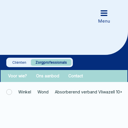
Cliënten
Zorgprofessionals
Voor wie?
Ons aanbod
Contact
Winkel
Wond
Absorberend verband Vliwazell 10x2