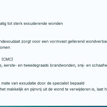
atig tot sterk exsuderende wonden
wondexsudaat zorgt voor een vormvast gellerend wondverban
enomen
e (CMC)
ulcus, eerste- en tweedegraads brandwonden, snij- en sch
 mate van exsudatie door de specialist bepaald
t makkelijk en pijnvrij uit de wond te verwijderen is, laat