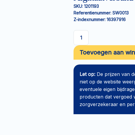
SKU:
1201193
Referentienummer:
SW0013
Z-indexnummer:
16397916
Alginaatverband
DECIFERA
Toevoegen aan wi
2x30cm
aantal
Let op:
De prijzen van 
niet op de website weer
eventuele eigen bijdrage
producten dat vergoed w
zorgverzekeraar en perso