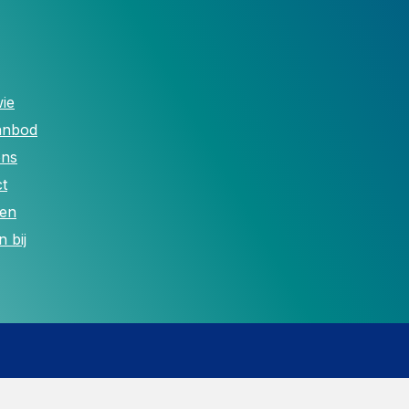
ie
anbod
ons
t
len
 bij