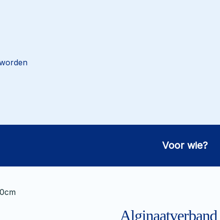
 worden
Voor wie?
30cm
Alginaatverba