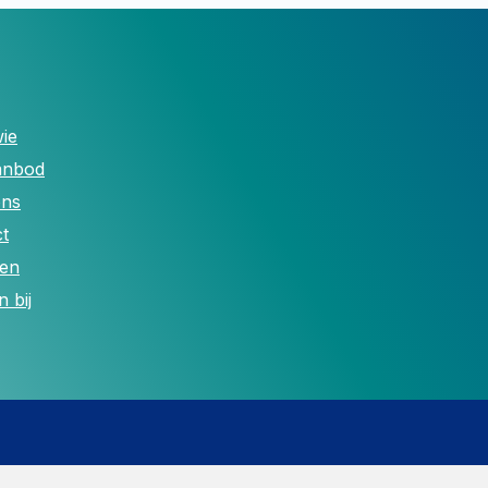
ie
anbod
ons
t
len
 bij