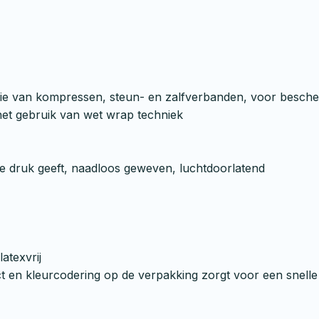
tie van kompressen, steun- en zalfverbanden, voor bescher
het gebruik van wet wrap techniek
hte druk geeft, naadloos geweven, luchtdoorlatend
atexvrij
ct en kleurcodering op de verpakking zorgt voor een snel