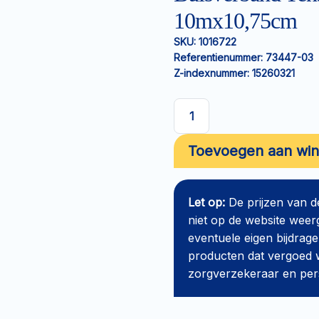
10mx10,75cm
SKU:
1016722
Referentienummer:
73447-03
Z-indexnummer:
15260321
Buisverband
Tensofast
Toevoegen aan wi
Double
Stretch
geel
Let op:
De prijzen van 
10mx10,75cm
niet op de website weer
aantal
eventuele eigen bijdrage
producten dat vergoed w
zorgverzekeraar en perso