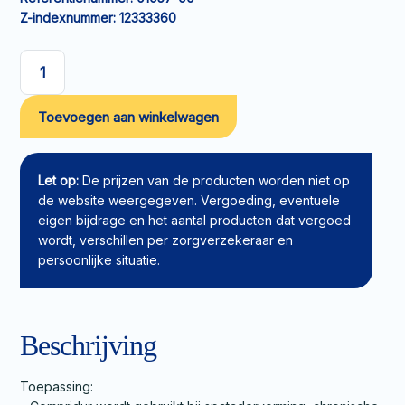
Z-indexnummer:
12333360
Compressiezwachtel
Compridur
Toevoegen aan winkelwagen
korte
rek
5mx12cm
aantal
Let op:
De prijzen van de producten worden niet op
de website weergegeven. Vergoeding, eventuele
eigen bijdrage en het aantal producten dat vergoed
wordt, verschillen per zorgverzekeraar en
persoonlijke situatie.
Beschrijving
Toepassing: