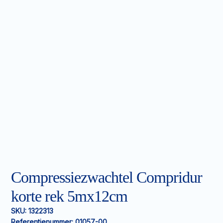
Compressiezwachtel Compridur
korte rek 5mx12cm
SKU:
1322313
Referentienummer:
01057-00