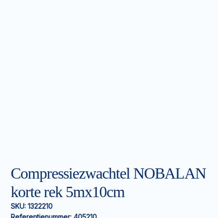
Compressiezwachtel NOBALAN
korte rek 5mx10cm
SKU:
1322210
Referentienummer:
405210