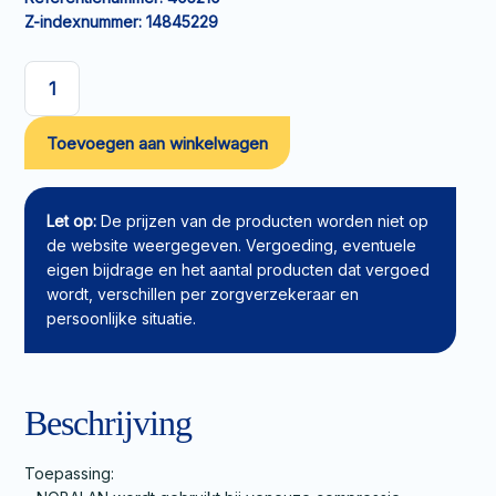
Z-indexnummer:
14845229
Compressiezwachtel
NOBALAN
Toevoegen aan winkelwagen
korte
rek
5mx10cm
aantal
Let op:
De prijzen van de producten worden niet op
de website weergegeven. Vergoeding, eventuele
eigen bijdrage en het aantal producten dat vergoed
wordt, verschillen per zorgverzekeraar en
persoonlijke situatie.
Beschrijving
Toepassing: