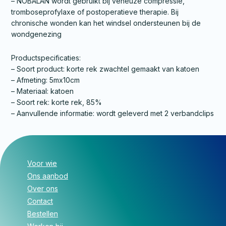
– NOBALAN wordt gebruikt bij veneuze compressie,
tromboseprofylaxe of postoperatieve therapie. Bij
chronische wonden kan het windsel ondersteunen bij de
wondgenezing
Productspecificaties:
– Soort product: korte rek zwachtel gemaakt van katoen
– Afmeting: 5mx10cm
– Materiaal: katoen
– Soort rek: korte rek, 85%
– Aanvullende informatie: wordt geleverd met 2 verbandclips
Voor wie
Ons aanbod
Over ons
Contact
Bestellen