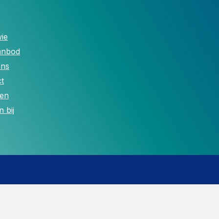
ie
anbod
ons
t
len
 bij