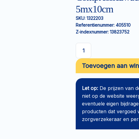
5mx10cm
SKU:
1322203
Referentienummer:
405510
Z-indexnummer:
13823752
Compressiezwachtel
NOBALAN
Toevoegen aan wi
korte
rek
5mx10cm
Let op:
De prijzen van 
aantal
niet op de website weer
eventuele eigen bijdrage
producten dat vergoed w
zorgverzekeraar en perso