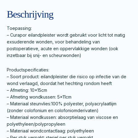
Beschrijving
Toepassing:
– Curapor eilandpleister wordt gebruikt voor licht tot matig
exsuderende wonden, voor behandeling van
postoperatieve, acute en oppervlakkige wonden (ook
inzetbaar bij snij- en scheurwonden)
Productspecificaties:
– Soort product: eilandpleister die risico op infectie van de
wond verlaagd, doordat het hechting rondom heeft
– Afmeting: 10x15cm
– Afmeting wondkussen: 5x11cm
– Materiaal steunvlies:100% polyester, polyacrylaatlijm
(zonder colofonium en colofoniomderivaten)
– Materiaal wondkussen: absorptielaag van viscose en
polyethyleen/polypropyleen
– Materiaal wondcontactlaag: polyethyleen
– Per stuk verpakt: steriel per stuk verpakt