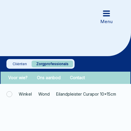
Cliënten
Zorgprofessionals
Voor wie?
Ons aanbod
Contact
Winkel
Wond
Eilandpleister Curapor 10x15cm