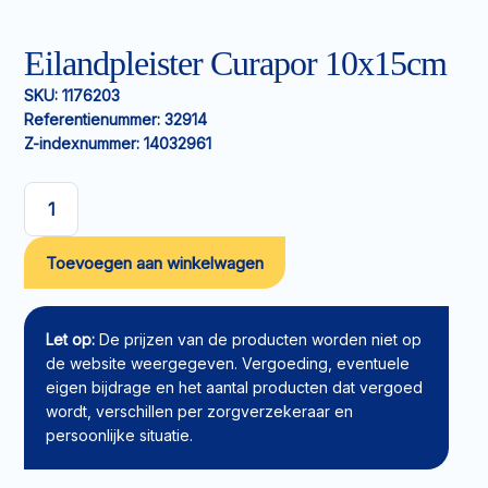
Eilandpleister Curapor 10x15cm
SKU:
1176203
Referentienummer:
32914
Z-indexnummer:
14032961
Eilandpleister
Curapor
Toevoegen aan winkelwagen
10x15cm
aantal
Let op:
De prijzen van de producten worden niet op
de website weergegeven. Vergoeding, eventuele
eigen bijdrage en het aantal producten dat vergoed
wordt, verschillen per zorgverzekeraar en
persoonlijke situatie.