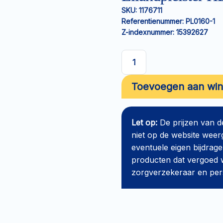
SKU:
1176711
Referentienummer:
PL0160-1
Z-indexnummer:
15392627
Eilandpleister
HEKA
Toevoegen aan wi
Plast
non-
woven
Let op:
De prijzen van 
5x7cm
niet op de website weer
aantal
eventuele eigen bijdrage
producten dat vergoed w
zorgverzekeraar en perso