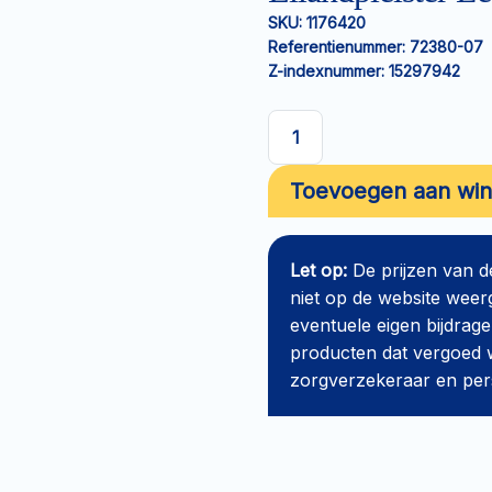
SKU:
1176420
Referentienummer:
72380-07
Z-indexnummer:
15297942
Eilandpleister
Leukomed
Toevoegen aan wi
non-
woven
5x7,2cm
Let op:
De prijzen van 
aantal
niet op de website weer
eventuele eigen bijdrage
producten dat vergoed w
zorgverzekeraar en perso