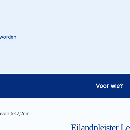
 worden
Voor wie?
woven 5×7,2cm
Eilandpleister 