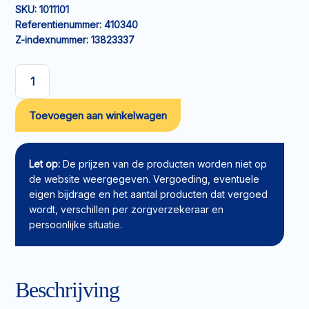
SKU:
1011101
Referentienummer:
410340
Z-indexnummer:
13823337
Elastisch
fixatiewindsel
Toevoegen aan winkelwagen
NOBAFIX
gecellofaneerd
4mx4cm
aantal
Let op:
De prijzen van de producten worden niet op
de website weergegeven. Vergoeding, eventuele
eigen bijdrage en het aantal producten dat vergoed
wordt, verschillen per zorgverzekeraar en
persoonlijke situatie.
Beschrijving