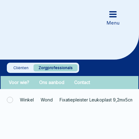
Cliënten
Zorgprofessionals
Voor wie?
Ons aanbod
Contact
Winkel
Wond
Fixatiepleister Leukoplast 9,2mx5cm