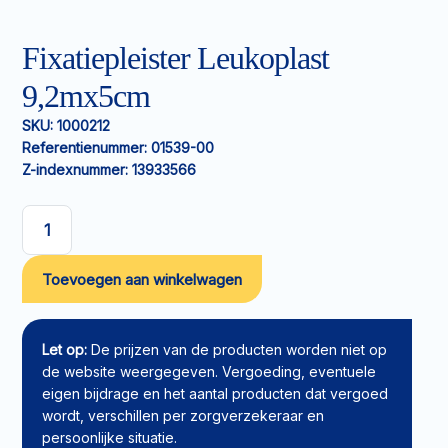
Fixatiepleister Leukoplast
9,2mx5cm
SKU:
1000212
Referentienummer:
01539-00
Z-indexnummer:
13933566
Fixatiepleister
Leukoplast
Toevoegen aan winkelwagen
9,2mx5cm
aantal
Let op:
De prijzen van de producten worden niet op
de website weergegeven. Vergoeding, eventuele
eigen bijdrage en het aantal producten dat vergoed
wordt, verschillen per zorgverzekeraar en
persoonlijke situatie.