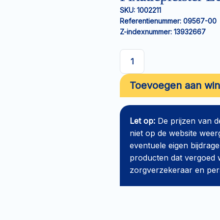
SKU:
1002211
Referentienummer:
09567-00
Z-indexnummer:
13932667
Fixatiepleister
Leukosilk
Toevoegen aan wi
9,2mx2,5cm
aantal
Let op:
De prijzen van 
niet op de website weer
eventuele eigen bijdrage
producten dat vergoed w
zorgverzekeraar en perso