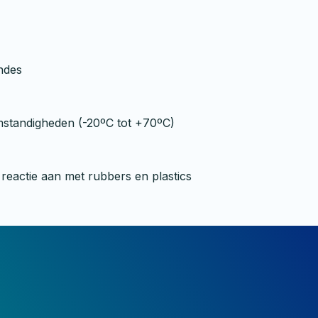
ondes
 omstandigheden (-20ºC tot +70ºC)
reactie aan met rubbers en plastics