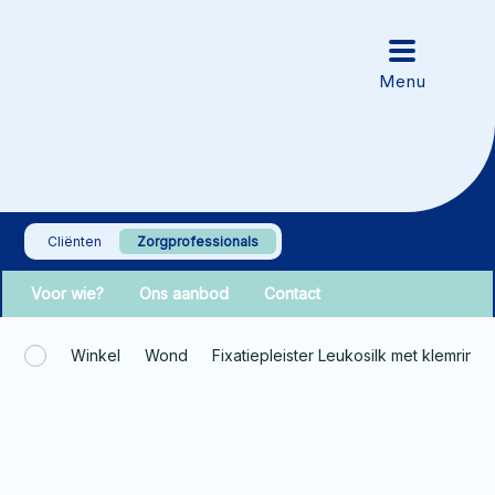
Cliënten
Zorgprofessionals
Voor wie?
Ons aanbod
Contact
Winkel
Wond
Fixatiepleister Leukosilk met klemrin