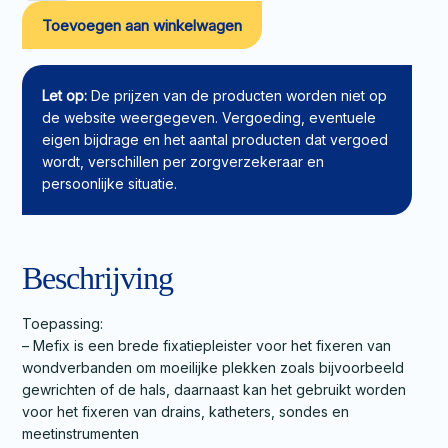
Mefix
Toevoegen aan winkelwagen
10mx5cm
aantal
Let op:
De prijzen van de producten worden niet op
de website weergegeven. Vergoeding, eventuele
eigen bijdrage en het aantal producten dat vergoed
wordt, verschillen per zorgverzekeraar en
persoonlijke situatie.
Beschrijving
Toepassing:
– Mefix is een brede fixatiepleister voor het fixeren van
wondverbanden om moeilijke plekken zoals bijvoorbeeld
gewrichten of de hals, daarnaast kan het gebruikt worden
voor het fixeren van drains, katheters, sondes en
meetinstrumenten