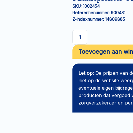
SKU:
1002454
Referentienummer:
900431
Z-indexnummer:
14809885
Fixatiepleister
Omnisilk
Toevoegen aan wi
5mx2,5cm
aantal
Let op:
De prijzen van 
niet op de website weer
eventuele eigen bijdrage
producten dat vergoed w
zorgverzekeraar en perso