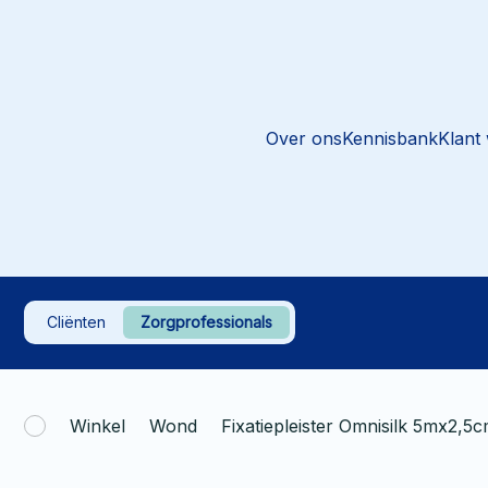
Over ons
Kennisbank
Klant
Cliënten
Zorgprofessionals
Winkel
Wond
Fixatiepleister Omnisilk 5mx2,5