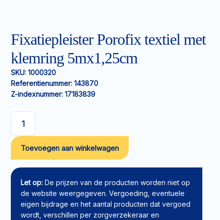
Fixatiepleister Porofix textiel met
klemring 5mx1,25cm
SKU:
1000320
Referentienummer:
143870
Z-indexnummer:
17183839
Fixatiepleister
Porofix
Toevoegen aan winkelwagen
textiel
met
klemring
5mx1,25cm
Let op:
De prijzen van de producten worden niet op
aantal
de website weergegeven. Vergoeding, eventuele
eigen bijdrage en het aantal producten dat vergoed
wordt, verschillen per zorgverzekeraar en