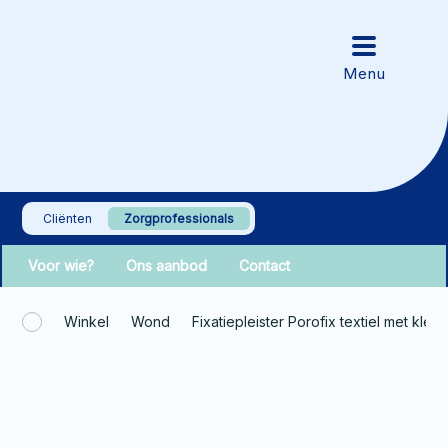
Cliënten
Zorgprofessionals
Voor wie?
Ons aanbod
Contact
Winkel
Wond
Fixatiepleister Porofix textiel met kle