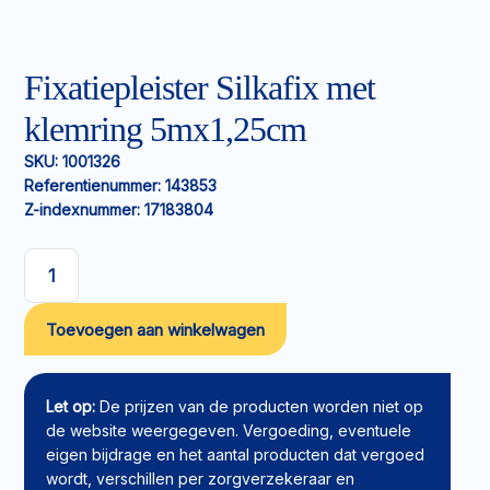
Fixatiepleister Silkafix met
klemring 5mx1,25cm
SKU:
1001326
Referentienummer:
143853
Z-indexnummer:
17183804
Fixatiepleister
Silkafix
Toevoegen aan winkelwagen
met
klemring
5mx1,25cm
aantal
Let op:
De prijzen van de producten worden niet op
de website weergegeven. Vergoeding, eventuele
eigen bijdrage en het aantal producten dat vergoed
wordt, verschillen per zorgverzekeraar en