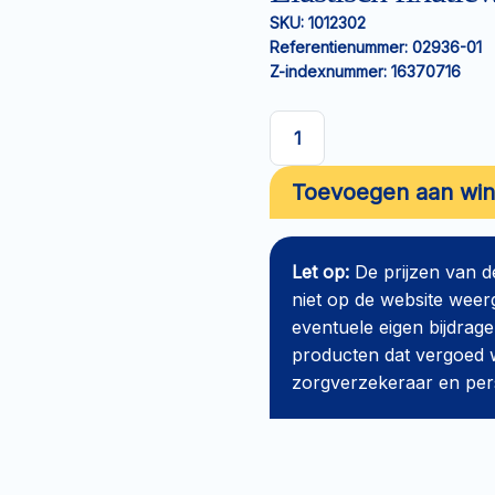
SKU:
1012302
Referentienummer:
02936-01
Z-indexnummer:
16370716
Elastisch
fixatiewindsel
Toevoegen aan wi
Gazofix
cohesive
4mx6cm
Let op:
De prijzen van 
aantal
niet op de website weer
eventuele eigen bijdrage
producten dat vergoed w
zorgverzekeraar en perso