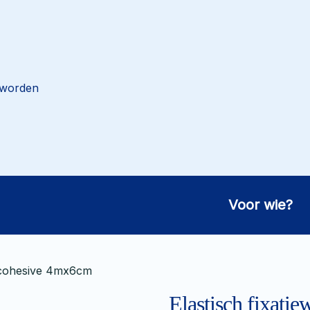
 worden
Voor wie?
x cohesive 4mx6cm
Elastisch fixati