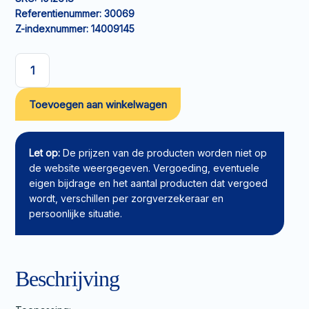
Referentienummer:
30069
Z-indexnummer:
14009145
Elastisch
fixatiewindsel
Toevoegen aan winkelwagen
Mollelast
haft
cohesive
20mx6cm
Let op:
De prijzen van de producten worden niet op
aantal
de website weergegeven. Vergoeding, eventuele
eigen bijdrage en het aantal producten dat vergoed
wordt, verschillen per zorgverzekeraar en
persoonlijke situatie.
Beschrijving