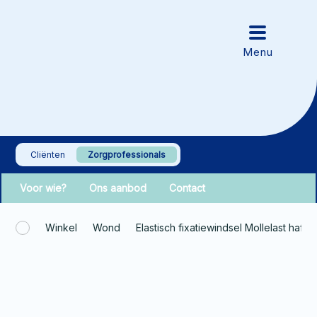
Cliënten
Zorgprofessionals
Voor wie?
Ons aanbod
Contact
Winkel
Wond
Elastisch fixatiewindsel Mollelast haf