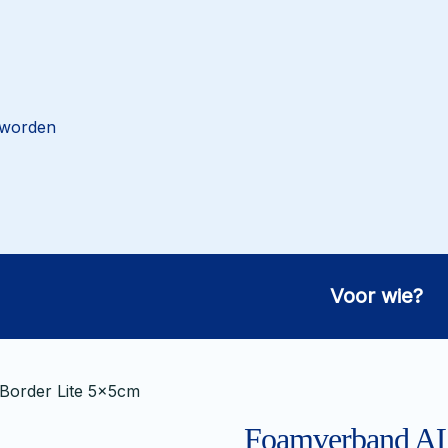
 worden
Voor wie?
order Lite 5x5cm
Foamverband AL