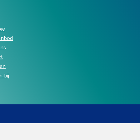
ie
anbod
ons
t
len
 bij