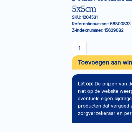
5x5cm
SKU:
1204531
Referentienummer:
66800833
Z-indexnummer:
15629082
Foamverband
ALLEVYN
Toevoegen aan wi
Gentle
Border
Lite
Let op:
De prijzen van 
5x5cm
niet op de website weer
aantal
eventuele eigen bijdrage
producten dat vergoed w
zorgverzekeraar en perso