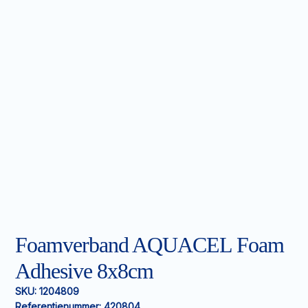
Foamverband AQUACEL Foam
Adhesive 8x8cm
SKU:
1204809
Referentienummer:
420804