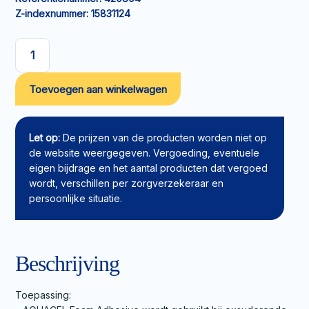
Z-indexnummer:
15831124
Foamverband
AQUACEL
Toevoegen aan winkelwagen
Foam
Adhesive
8x8cm
aantal
Let op:
De prijzen van de producten worden niet op
de website weergegeven. Vergoeding, eventuele
eigen bijdrage en het aantal producten dat vergoed
wordt, verschillen per zorgverzekeraar en
persoonlijke situatie.
Beschrijving
Toepassing: