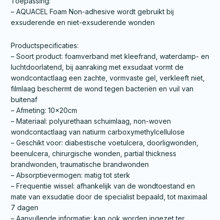
Toepassing:
– AQUACEL Foam Non-adhesive wordt gebruikt bij
exsuderende en niet-exsuderende wonden
Productspecificaties:
– Soort product: foamverband met kleefrand, waterdamp- en
luchtdoorlatend, bij aanraking met exsudaat vormt de
wondcontactlaag een zachte, vormvaste gel, verkleeft niet,
filmlaag beschermt de wond tegen bacteriën en vuil van
buitenaf
– Afmeting: 10x20cm
– Materiaal: polyurethaan schuimlaag, non-woven
wondcontactlaag van natiurm carboxymethylcellulose
– Geschikt voor: diabestische voetulcera, doorligwonden,
beenulcera, chirurgische wonden, partial thickness
brandwonden, traumatische brandwonden
– Absorptievermogen: matig tot sterk
– Frequentie wissel: afhankelijk van de wondtoestand en
mate van exsudatie door de specialist bepaald, tot maximaal
7 dagen
– Aanvullende informatie: kan ook worden ingezet ter