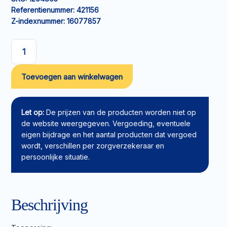
Referentienummer:
421156
Z-indexnummer:
16077857
Foamverband
AQUACEL
Toevoegen aan winkelwagen
Foam
Non-
Adhesive
10x20cm
Let op:
De prijzen van de producten worden niet op
aantal
de website weergegeven. Vergoeding, eventuele
eigen bijdrage en het aantal producten dat vergoed
wordt, verschillen per zorgverzekeraar en
persoonlijke situatie.
Beschrijving