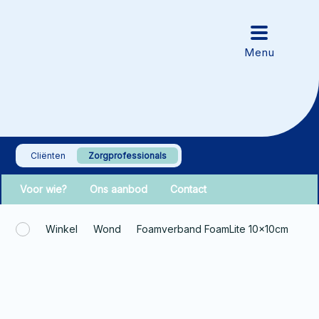
Cliënten
Zorgprofessionals
Voor wie?
Ons aanbod
Contact
Winkel
Wond
Foamverband FoamLite 10x10cm