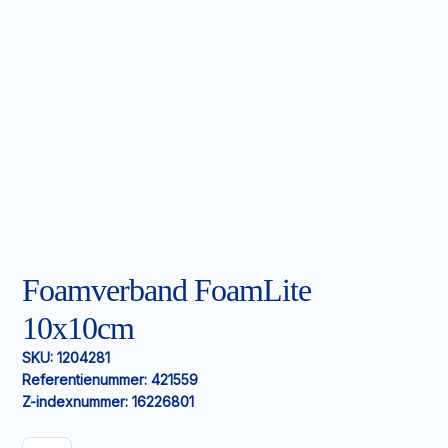
Foamverband FoamLite
10x10cm
SKU:
1204281
Referentienummer:
421559
Z-indexnummer:
16226801