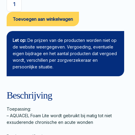
Foamverband
FoamLite
Toevoegen aan winkelwagen
10x10cm
aantal
Let op:
De prijzen van de producten worden niet op
de website weergegeven. Vergoeding, eventuele
eigen bijdrage en het aantal producten dat vergoed
wordt, verschillen per zorgverzekeraar en
persoonlijke situatie.
Beschrijving
Toepassing:
– AQUACEL Foam Lite wordt gebruikt bij matig tot niet
exsuderende chronische en acute wonden