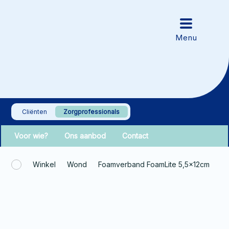
Cliënten
Zorgprofessionals
Voor wie?
Ons aanbod
Contact
Winkel
Wond
Foamverband FoamLite 5,5x12cm