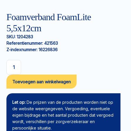
Foamverband FoamLite
5,5x12cm
SKU:
1204283
Referentienummer:
421563
Z-indexnummer:
16226836
Foamverband
FoamLite
Toevoegen aan winkelwagen
5,5x12cm
aantal
Let op:
De prijzen van de producten worden niet op
de website weergegeven. Vergoeding, eventuele
eigen bijdrage en het aantal producten dat vergoed
wordt, verschillen per zorgverzekeraar en
persoonlijke situatie.