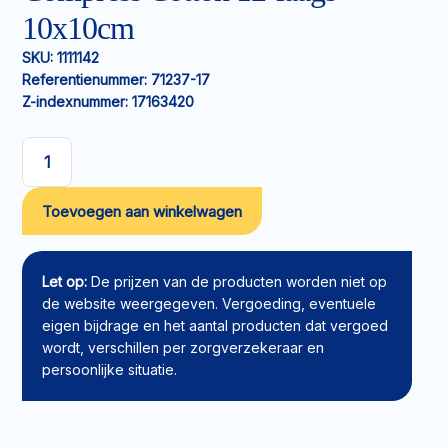
10x10cm
SKU:
1111142
Referentienummer:
71237-17
Z-indexnummer:
17163420
Gaaskompres
Leukoplast
Toevoegen aan winkelwagen
Compress
Cotton
12-
laags
Let op:
De prijzen van de producten worden niet op
10x10cm
de website weergegeven. Vergoeding, eventuele
aantal
eigen bijdrage en het aantal producten dat vergoed
wordt, verschillen per zorgverzekeraar en
persoonlijke situatie.