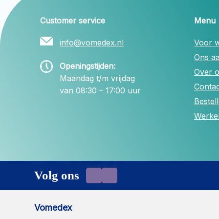
Customer service
Menu
info@vomedex.nl
Voor w
Ons a
Openingstijden:
Over 
Maandag t/m vrijdag
Contac
van 08:30 – 17:00 uur
Bestel
Werken
Volg ons
Vomedex