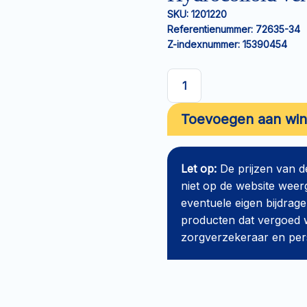
SKU:
1201220
Referentienummer:
72635-34
Z-indexnummer:
15390454
Hydrocolloïd
verband
Toevoegen aan wi
Cutimed
Hydro
B
Let op:
De prijzen van 
10x10cm
niet op de website weer
aantal
eventuele eigen bijdrage
producten dat vergoed w
zorgverzekeraar en perso