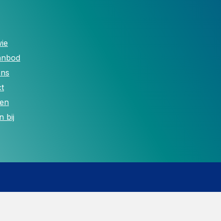
ie
anbod
ons
t
len
 bij