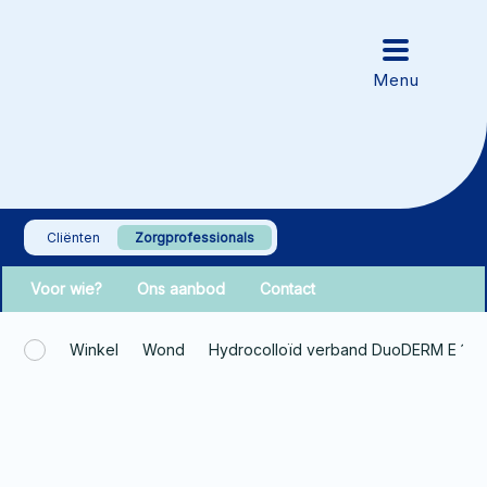
Cliënten
Zorgprofessionals
Voor wie?
Ons aanbod
Contact
Winkel
Wond
Hydrocolloïd verband DuoDERM E 10