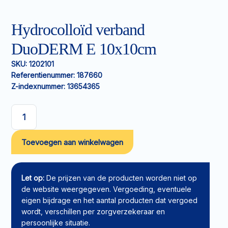
Hydrocolloïd verband
DuoDERM E 10x10cm
SKU:
1202101
Referentienummer:
187660
Z-indexnummer:
13654365
Hydrocolloïd
verband
Toevoegen aan winkelwagen
DuoDERM
E
10x10cm
aantal
Let op:
De prijzen van de producten worden niet op
de website weergegeven. Vergoeding, eventuele
eigen bijdrage en het aantal producten dat vergoed
wordt, verschillen per zorgverzekeraar en
persoonlijke situatie.