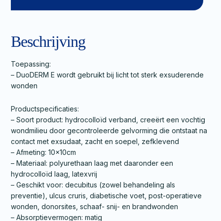
Beschrijving
Toepassing:
– DuoDERM E wordt gebruikt bij licht tot sterk exsuderende
wonden
Productspecificaties:
– Soort product: hydrocolloïd verband, creeërt een vochtig
wondmilieu door gecontroleerde gelvorming die ontstaat na
contact met exsudaat, zacht en soepel, zefklevend
– Afmeting: 10x10cm
– Materiaal: polyurethaan laag met daaronder een
hydrocolloïd laag, latexvrij
– Geschikt voor: decubitus (zowel behandeling als
preventie), ulcus cruris, diabetische voet, post-operatieve
wonden, donorsites, schaaf- snij- en brandwonden
– Absorptievermogen: matig