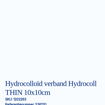
Hydrocolloïd verband Hydrocoll
THIN 10x10cm
SKU:
1202263
Referentienummer:
536120