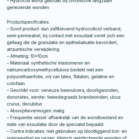
– Hydrocoll wordt gebruikt bij chronische langzaam
genezende wonden
Productspecificaties:
– Soort product: dun zelfklevend hydrocolloïd verband,
semi-permeabel, bij contact met exsudaat vormt zich een
gellaag die de granulatie en epithelialisatie bevordert,
atraumtische verwijdering
– Afmeting: 10x10cm
– Materiaal: synthetische elastomeren en
natriumcarboxymethycellulose bedekt met een
polyurethaanfolie, vrij van latex, flataten, gelatine en
colofaan
– Geschikt voor: veneuze beenulcera, doorligwonden,
donorsites, eerste- tweedegraads brandwonden, ulcus
crurus, decubitus
– Absorptievermogen: matig
– Frequentie wissel: afhankelijk van de wondtoestand en
mate van exsudatie door de specialist bepaald
– Contra indicaties: niet gebruiken op blootliggend bot- en
spierweefsel en pezen, klinisch geínfecteerde wonden of