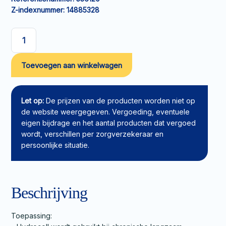
Z-indexnummer:
14885328
Hydrocolloïd
verband
Toevoegen aan winkelwagen
Hydrocoll
THIN
10x10cm
aantal
Let op:
De prijzen van de producten worden niet op
de website weergegeven. Vergoeding, eventuele
eigen bijdrage en het aantal producten dat vergoed
wordt, verschillen per zorgverzekeraar en
persoonlijke situatie.
Beschrijving
Toepassing: