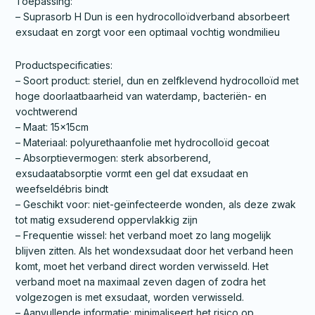
Toepassing:
– Suprasorb H Dun is een hydrocolloïdverband absorbeert
exsudaat en zorgt voor een optimaal vochtig wondmilieu
Productspecificaties:
– Soort product: steriel, dun en zelfklevend hydrocolloïd met
hoge doorlaatbaarheid van waterdamp, bacteriën- en
vochtwerend
– Maat: 15x15cm
– Materiaal: polyurethaanfolie met hydrocolloïd gecoat
– Absorptievermogen: sterk absorberend,
exsudaatabsorptie vormt een gel dat exsudaat en
weefseldébris bindt
– Geschikt voor: niet-geïnfecteerde wonden, als deze zwak
tot matig exsuderend oppervlakkig zijn
– Frequentie wissel: het verband moet zo lang mogelijk
blijven zitten. Als het wondexsudaat door het verband heen
komt, moet het verband direct worden verwisseld. Het
verband moet na maximaal zeven dagen of zodra het
volgezogen is met exsudaat, worden verwisseld.
– Aanvullende informatie: minimaliseert het risico op