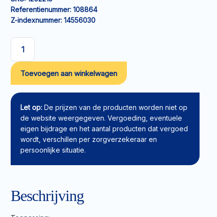
Referentienummer:
108864
Z-indexnummer:
14556030
Hydrocolloïd
verband
Toevoegen aan winkelwagen
Suprasorb
H
Dun
15x15cm
Let op:
De prijzen van de producten worden niet op
aantal
de website weergegeven. Vergoeding, eventuele
eigen bijdrage en het aantal producten dat vergoed
wordt, verschillen per zorgverzekeraar en
persoonlijke situatie.
Beschrijving