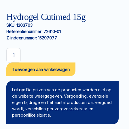
Hydrogel Cutimed 15g
SKU:
1203703
Referentienummer:
72610-01
Z-indexnummer:
15297977
Hydrogel
Cutimed
Toevoegen aan winkelwagen
15g
aantal
Let op:
De prijzen van de producten worden niet op
de website weergegeven. Vergoeding, eventuele
eigen bijdrage en het aantal producten dat vergoed
wordt, verschillen per zorgverzekeraar en
persoonlijke situatie.