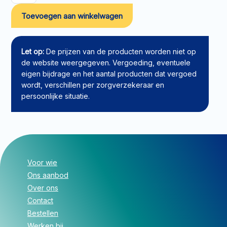
Dagtarief
Toevoegen aan winkelwagen
profiel
3
aantal
Let op:
De prijzen van de producten worden niet op
de website weergegeven. Vergoeding, eventuele
eigen bijdrage en het aantal producten dat vergoed
wordt, verschillen per zorgverzekeraar en
persoonlijke situatie.
Voor wie
Ons aanbod
Over ons
Contact
Bestellen
Werken bij