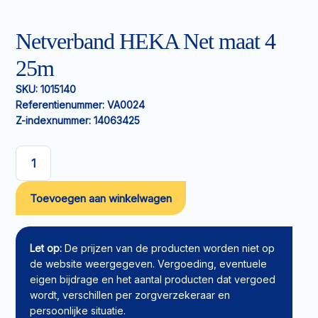
Netverband HEKA Net maat 4
25m
SKU:
1015140
Referentienummer:
VA0024
Z-indexnummer:
14063425
Netverband
HEKA
Toevoegen aan winkelwagen
Net
maat
4
25m
Let op:
De prijzen van de producten worden niet op
aantal
de website weergegeven. Vergoeding, eventuele
eigen bijdrage en het aantal producten dat vergoed
wordt, verschillen per zorgverzekeraar en
persoonlijke situatie.