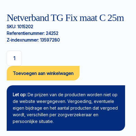
Netverband TG Fix maat C 25m
SKU:
1015202
Referentienummer:
24252
Z-indexnummer:
13597280
Netverband
TG
Toevoegen aan winkelwagen
Fix
maat
C
25m
Let op:
De prijzen van de producten worden niet op
aantal
de website weergegeven. Vergoeding, eventuele
eigen bijdrage en het aantal producten dat vergoed
wordt, verschillen per zorgverzekeraar en
persoonlijke situatie.