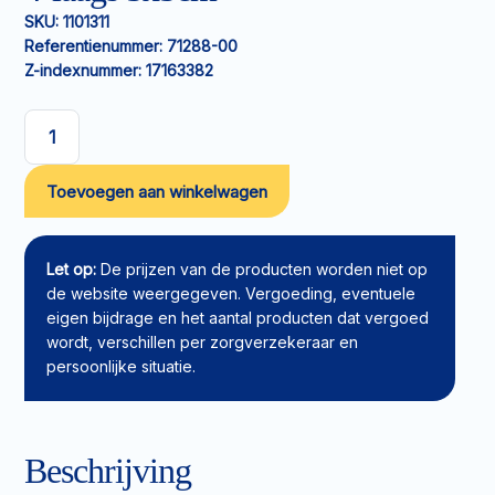
SKU:
1101311
Referentienummer:
71288-00
Z-indexnummer:
17163382
Non-
woven
Toevoegen aan winkelwagen
kompres
Leukoplast
4-
laags
Let op:
De prijzen van de producten worden niet op
5x5cm
de website weergegeven. Vergoeding, eventuele
aantal
eigen bijdrage en het aantal producten dat vergoed
wordt, verschillen per zorgverzekeraar en
persoonlijke situatie.
Beschrijving