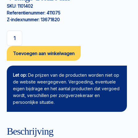
SKU:
1101402
Referentienummer:
411075
Z-indexnummer:
13671820
Non-
woven
Toevoegen aan winkelwagen
kompres
Medicomp
4-
laags
Let op:
De prijzen van de producten worden niet op
10x20cm
de website weergegeven. Vergoeding, eventuele
aantal
eigen bijdrage en het aantal producten dat vergoed
wordt, verschillen per zorgverzekeraar en
persoonlijke situatie.
Beschrijving