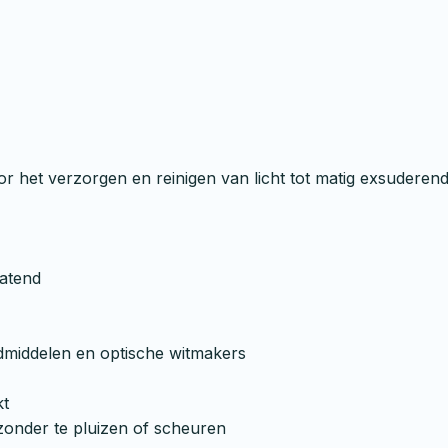
t verzorgen en reinigen van licht tot matig exsuderende 
latend
ndmiddelen en optische witmakers
kt
zonder te pluizen of scheuren