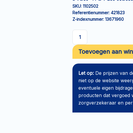
SKU:
1102502
Referentienummer:
421823
Z-indexnummer:
13671960
Non-
woven
Toevoegen aan wi
kompres
Medicomp
4-
Let op:
De prijzen van 
laags
niet op de website weer
7,5x7,5cm
eventuele eigen bijdrage
aantal
producten dat vergoed w
zorgverzekeraar en perso