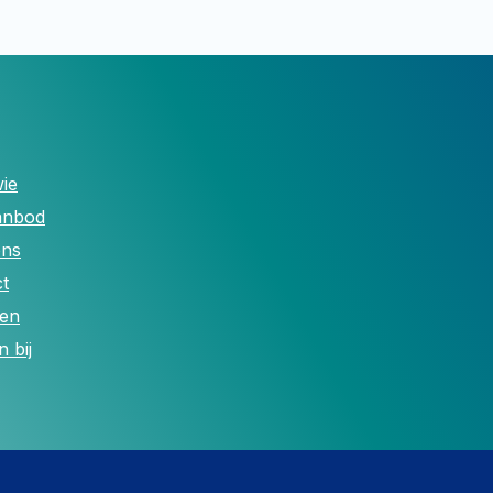
ie
anbod
ons
t
len
 bij