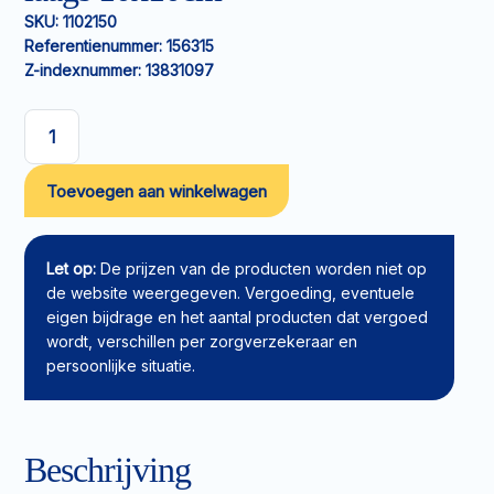
SKU:
1102150
Referentienummer:
156315
Z-indexnummer:
13831097
Non-
woven
Toevoegen aan winkelwagen
kompres
Mesoft
4-
laags
Let op:
De prijzen van de producten worden niet op
10x10cm
de website weergegeven. Vergoeding, eventuele
aantal
eigen bijdrage en het aantal producten dat vergoed
wordt, verschillen per zorgverzekeraar en
persoonlijke situatie.
Beschrijving