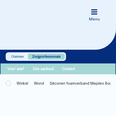
Cliënten
Zorgprofessionals
Voor wie?
Ons aanbod
Contact
Winkel
Wond
Siliconen foamverband Mepilex Border