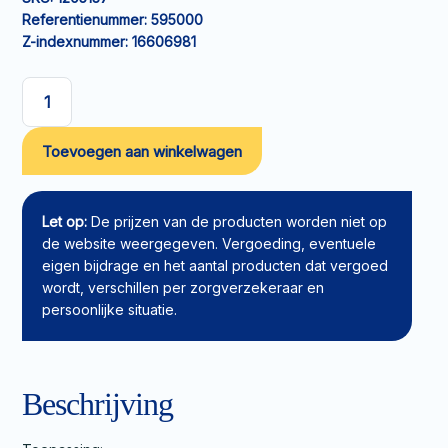
Referentienummer:
595000
Z-indexnummer:
16606981
Siliconen
foamverband
Toevoegen aan winkelwagen
Mepilex
Border
Flex
12,5x12,5cm
Let op:
De prijzen van de producten worden niet op
aantal
de website weergegeven. Vergoeding, eventuele
eigen bijdrage en het aantal producten dat vergoed
wordt, verschillen per zorgverzekeraar en
persoonlijke situatie.
Beschrijving